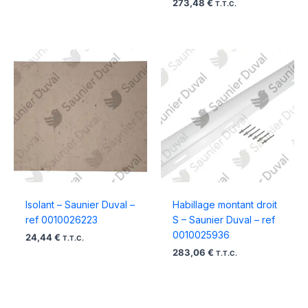
273,48
€
T.T.C.
Isolant – Saunier Duval –
Habillage montant droit
ref 0010026223
S – Saunier Duval – ref
0010025936
24,44
€
T.T.C.
283,06
€
T.T.C.