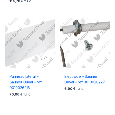
114,70
€
T.T.C.
Panneau lateral –
Electrode – Saunier
Saunier Duval – ref
Duval – ref 0010026227
0010026218
6,90
€
T.T.C.
70,06
€
T.T.C.