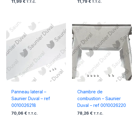
11,99
€
11,79
€
T.T.C.
T.T.C.
Panneau lateral –
Chambre de
Saunier Duval – ref
combustion – Saunier
0010026218
Duval – ref 0010026220
70,06
€
78,26
€
T.T.C.
T.T.C.