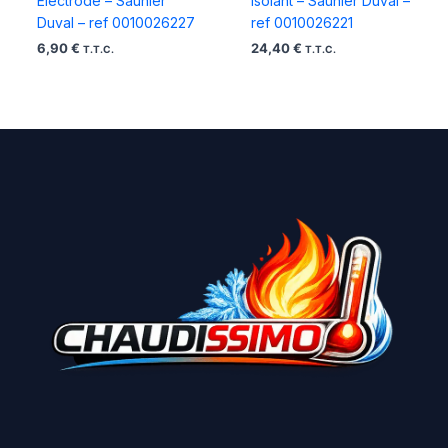
Electrode – Saunier
Isolant – Saunier Duval –
Duval – ref 0010026227
ref 0010026221
6,90
€
24,40
€
T.T.C.
T.T.C.