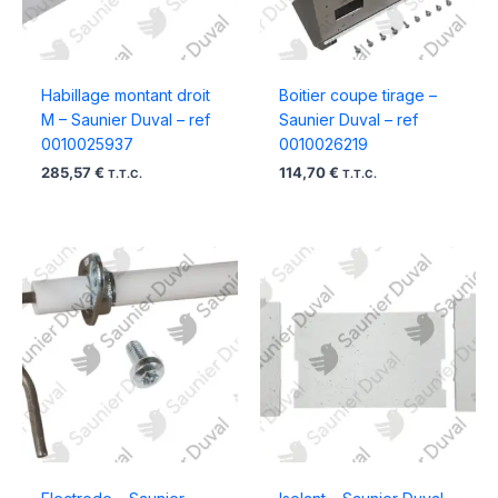
Habillage montant droit
Boitier coupe tirage –
M – Saunier Duval – ref
Saunier Duval – ref
0010025937
0010026219
285,57
€
114,70
€
T.T.C.
T.T.C.