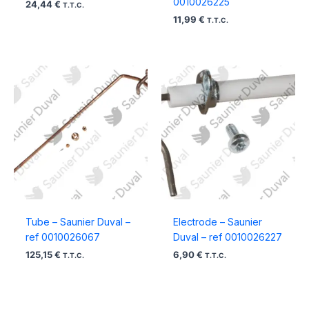
0010026225
24,44
€
T.T.C.
11,99
€
T.T.C.
Tube – Saunier Duval –
Electrode – Saunier
ref 0010026067
Duval – ref 0010026227
125,15
€
6,90
€
T.T.C.
T.T.C.