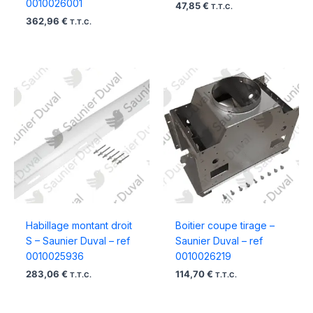
0010026001
47,85
€
T.T.C.
362,96
€
T.T.C.
Habillage montant droit
Boitier coupe tirage –
S – Saunier Duval – ref
Saunier Duval – ref
0010025936
0010026219
283,06
€
114,70
€
T.T.C.
T.T.C.