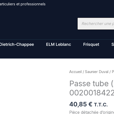
rticuliers et professionnels
Recherche
de
produits
Dietrich-Chappee
ELM Leblanc
Frisquet
S
quantité
Accueil
/
Saunier Duval
/ P
de
Passe tube (
Passe
002001842
tube
(x5)
40,85
€
-
T.T.C.
Saunier
Pièce détachée d’origi