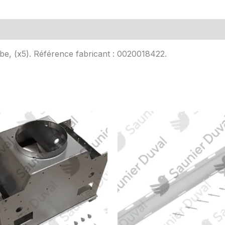
Avis (0)
ube, (x5). Référence fabricant : 0020018422.