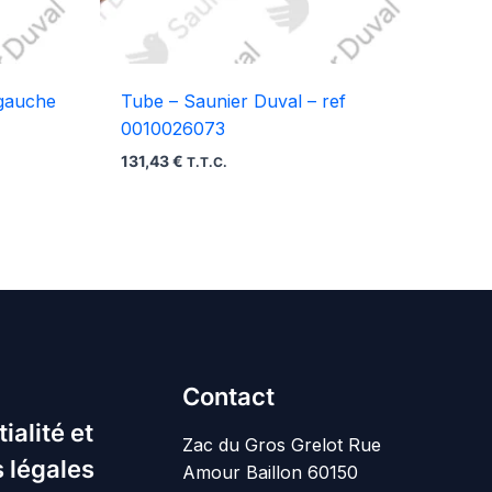
 gauche
Tube – Saunier Duval – ref
0010026073
131,43
€
T.T.C.
Contact
ialité et
Zac du Gros Grelot Rue
 légales
Amour Baillon 60150