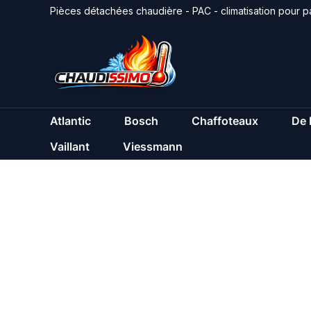
Aller
Pièces détachées chaudière - PAC - climatisation pour pa
au
contenu
Atlantic
Bosch
Chaffoteaux
De 
Vaillant
Viessmann