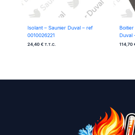
Isolant – Saunier Duval – ref
Boitie
0010026221
Duval 
24,40
€
114,70
T.T.C.