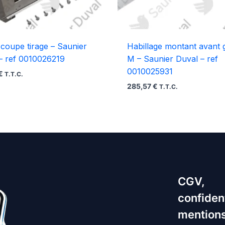
r coupe tirage – Saunier
Habillage montant avant
– ref 0010026219
M – Saunier Duval – ref
0010025931
€
T.T.C.
285,57
€
T.T.C.
CGV,
confident
mentions