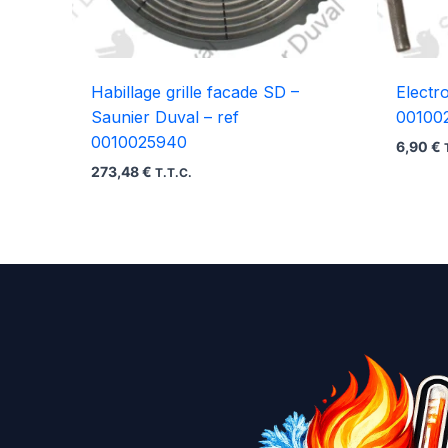
Habillage grille facade SD –
Electr
Saunier Duval – ref
00100
0010025940
6,90
€
273,48
€
T.T.C.