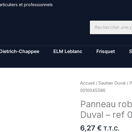
rticuliers et professionnels
Recherche
de
produits
Dietrich-Chappee
ELM Leblanc
Frisquet
S
quantité
Accueil
/
Saunier Duval
/ P
de
0010045586
Panneau
Panneau robi
robinet
Duval – ref
d'arret
-
6,27
€
Saunier
T.T.C.