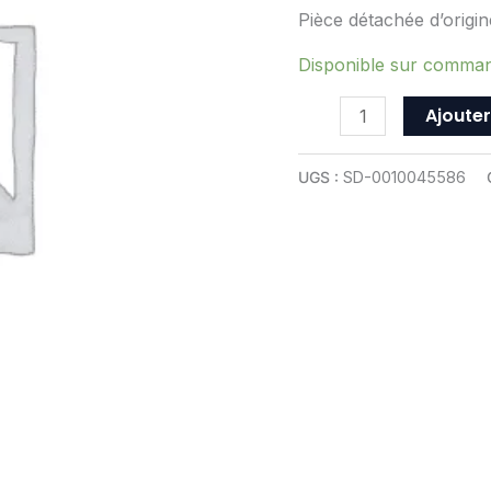
Duval
Pièce détachée d’origi
-
ref
Disponible sur comma
0010045586
Ajouter
UGS :
SD-0010045586