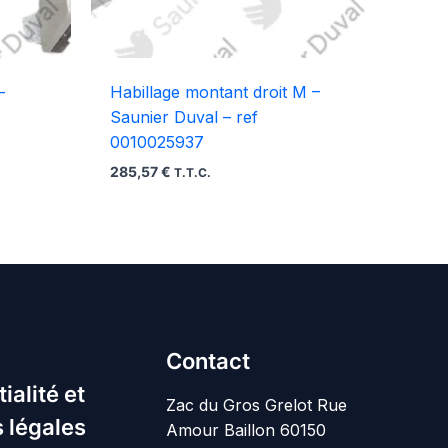
–
Habillage montant droit M –
Saunier Duval – ref
0010025937
285,57
€
T.T.C.
Contact
ialité et
Zac du Gros Grelot Rue
 légales
Amour Baillon 60150