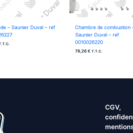
ode – Saunier Duval – ref
Chambre de combustion 
26227
Saunier Duval – ref
0010026220
T.T.C.
78,26
€
T.T.C.
CGV,
confident
mentions