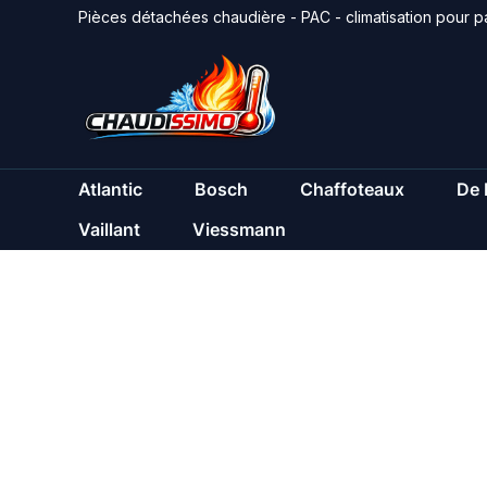
Aller
Pièces détachées chaudière - PAC - climatisation pour pa
au
contenu
Atlantic
Bosch
Chaffoteaux
De 
Vaillant
Viessmann