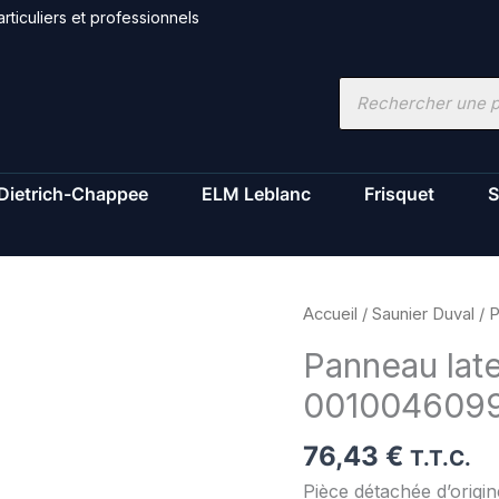
rticuliers et professionnels
Recherche
de
produits
Dietrich-Chappee
ELM Leblanc
Frisquet
S
quantité
Accueil
/
Saunier Duval
/ P
de
Panneau late
Panneau
001004609
lateral
-
76,43
€
Saunier
T.T.C.
Duval
Pièce détachée d’orig