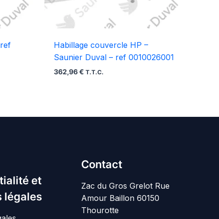
ref
Habillage couvercle HP –
Saunier Duval – ref 0010026001
362,96
€
T.T.C.
Contact
ialité et
Zac du Gros Grelot Rue
 légales
Amour Baillon 60150
Thourotte
gales