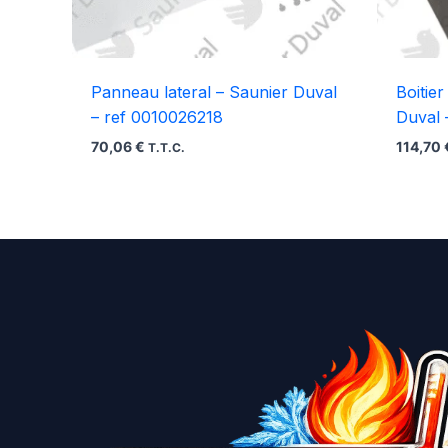
Panneau lateral – Saunier Duval
Boitie
– ref 0010026218
Duval 
70,06
€
114,70
T.T.C.