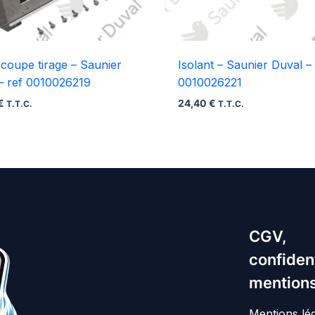
r coupe tirage – Saunier
Isolant – Saunier Duval – 
– ref 0010026219
0010026221
€
24,40
€
T.T.C.
T.T.C.
CGV,
confident
mentions
Mentions lé