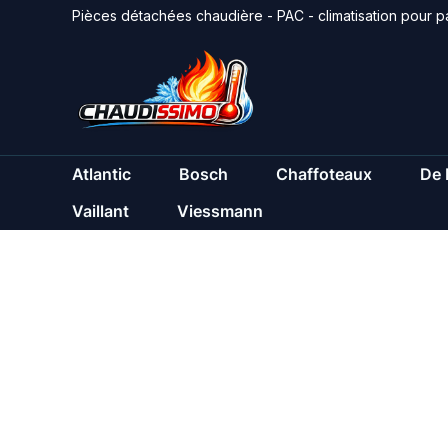
Aller
Pièces détachées chaudière - PAC - climatisation pour pa
au
contenu
Atlantic
Bosch
Chaffoteaux
De 
Vaillant
Viessmann