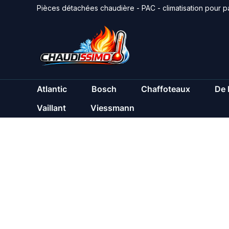
Aller
Pièces détachées chaudière - PAC - climatisation pour pa
au
contenu
Atlantic
Bosch
Chaffoteaux
De 
Vaillant
Viessmann