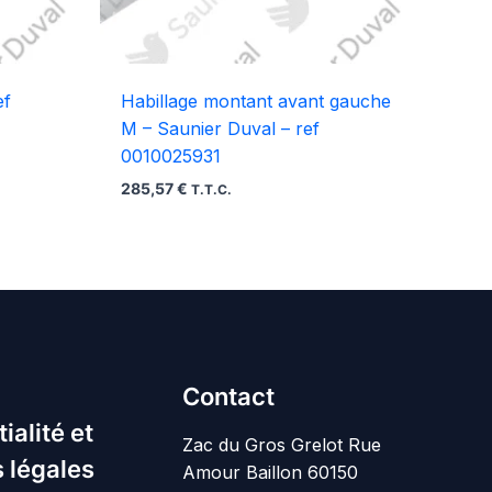
ef
Habillage montant avant gauche
M – Saunier Duval – ref
0010025931
285,57
€
T.T.C.
Contact
ialité et
Zac du Gros Grelot Rue
 légales
Amour Baillon 60150