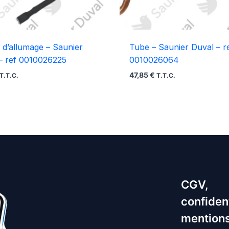
 d’allumage – Saunier
Tube – Saunier Duval – r
– ref 0010026225
0010026064
47,85
€
T.T.C.
T.T.C.
CGV,
confident
mentions