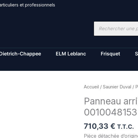
rticuliers et professionnels
Recherche
de
produits
Dietrich-Chappee
ELM Leblanc
Frisquet
S
quantité
Accueil
/
Saunier Duval
/ P
de
Panneau arri
Panneau
0010048153
arriere
-
710,33
€
Saunier
T.T.C.
Duval
Pièce détachée d’origi