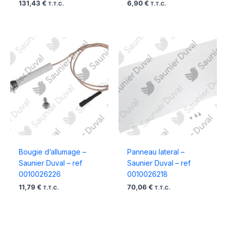
131,43
€
6,90
€
T.T.C.
T.T.C.
Bougie d’allumage –
Panneau lateral –
Saunier Duval – ref
Saunier Duval – ref
0010026226
0010026218
11,79
€
70,06
€
T.T.C.
T.T.C.