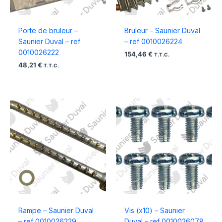
Porte de bruleur –
Bruleur – Saunier Duval
Saunier Duval – ref
– ref 0010026224
0010026222
154,46
€
T.T.C.
48,21
€
T.T.C.
Rampe – Saunier Duval
Vis (x10) – Saunier
– ref 0010026229
Duval – ref 0010026078