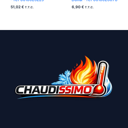
51,02
€
6,90
€
T.T.C.
T.T.C.