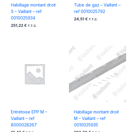
Habillage montant droit
Tube de gaz – Vaillant –
S – Vaillant – ref
ref 0010025792
0010025934
24,51
€
T.T.C.
251,22
€
T.T.C.
Entretoise EPP M –
Habillage montant droit
Vaillant – ref
M – Vaillant – ref
8000028267
0010025935