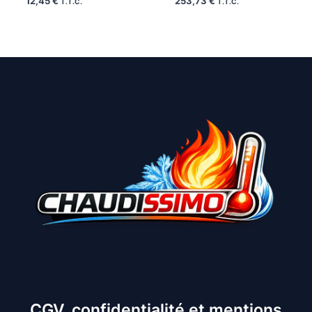
12,45
€
253,73
€
T.T.C.
T.T.C.
CGV, confidentialité et mentions