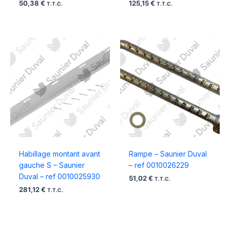
50,38
€
125,15
€
T.T.C.
T.T.C.
Habillage montant avant
Rampe – Saunier Duval
gauche S – Saunier
– ref 0010026229
Duval – ref 0010025930
51,02
€
T.T.C.
281,12
€
T.T.C.