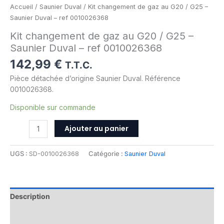
ref
Accueil
/
Saunier Duval
/ Kit changement de gaz au G20 / G25 –
0010026368
Saunier Duval – ref 0010026368
Kit changement de gaz au G20 / G25 –
Saunier Duval – ref 0010026368
142,99
€
T.T.C.
Pièce détachée d’origine Saunier Duval. Référence
0010026368.
Disponible sur commande
Ajouter au panier
UGS :
SD-0010026368
Catégorie :
Saunier Duval
Description
Informations complémentaires