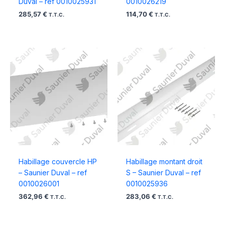
Duval – ref 0010025931
0010026219
285,57
€
114,70
€
T.T.C.
T.T.C.
Habillage couvercle HP
Habillage montant droit
– Saunier Duval – ref
S – Saunier Duval – ref
0010026001
0010025936
362,96
€
283,06
€
T.T.C.
T.T.C.