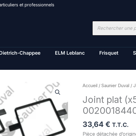
rticuliers et professionnels
Recherche
de
produits
Dietrich-Chappee
ELM Leblanc
Frisquet
S
quantité
Accueil
/
Saunier Duval
/ J
de
Joint plat (x
Joint
002001844
plat
(x5)
33,64
€
-
T.T.C.
Saunier
Pièce détachée d’orig