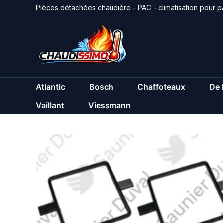
Aller
Pièces détachées chaudière - PAC - climatisation pour pa
au
contenu
Atlantic
Bosch
Chaffoteaux
De 
Vaillant
Viessmann