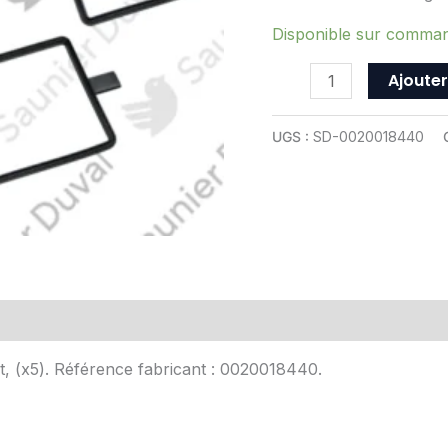
Duval
-
Disponible sur comma
ref
Ajouter
0020018440
UGS :
SD-0020018440
Avis (0)
at, (x5). Référence fabricant : 0020018440.