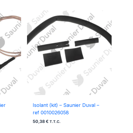
ier
Isolant (kit) – Saunier Duval –
ref 0010026058
50,38
€
T.T.C.