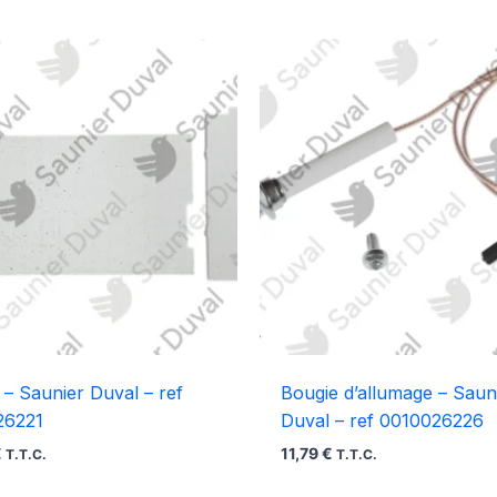
t – Saunier Duval – ref
Bougie d’allumage – Saun
26221
Duval – ref 0010026226
€
11,79
€
T.T.C.
T.T.C.