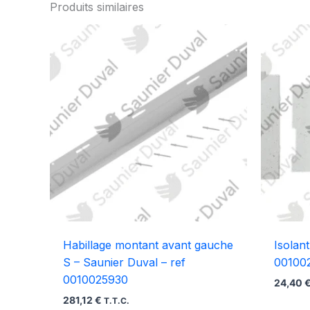
Produits similaires
Habillage montant avant gauche
Isolan
S – Saunier Duval – ref
00100
0010025930
24,40
281,12
€
T.T.C.