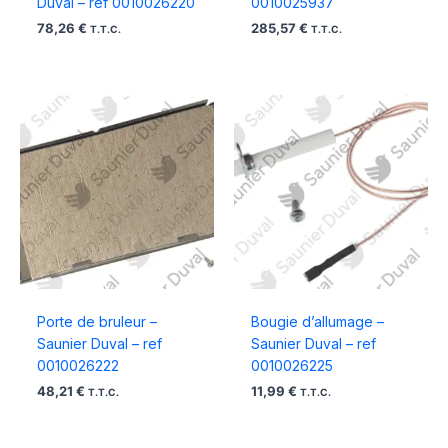
Duval – ref 0010026220
0010025937
78,26
€
285,57
€
T.T.C.
T.T.C.
Porte de bruleur –
Bougie d’allumage –
Saunier Duval – ref
Saunier Duval – ref
0010026222
0010026225
48,21
€
11,99
€
T.T.C.
T.T.C.