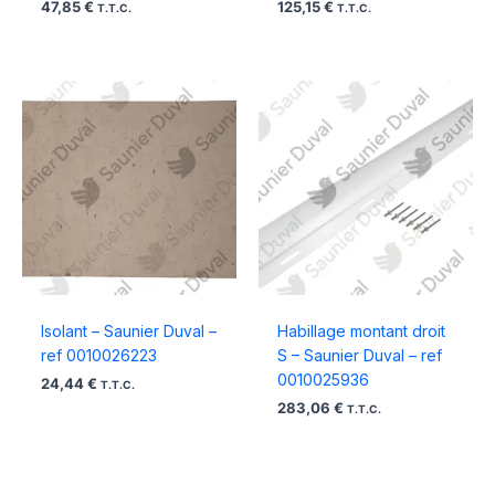
47,85
€
125,15
€
T.T.C.
T.T.C.
Isolant – Saunier Duval –
Habillage montant droit
ref 0010026223
S – Saunier Duval – ref
0010025936
24,44
€
T.T.C.
283,06
€
T.T.C.