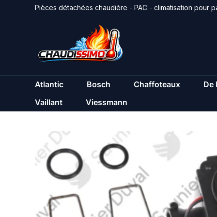
Aller
Pièces détachées chaudière - PAC - climatisation pour pa
au
contenu
Atlantic
Bosch
Chaffoteaux
De 
Vaillant
Viessmann