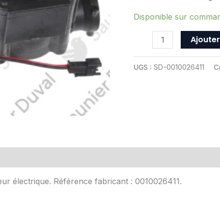
-
ref
Disponible sur comma
0010026411
Ajouter
UGS :
SD-0010026411
C
Avis (0)
eur électrique. Référence fabricant : 0010026411.