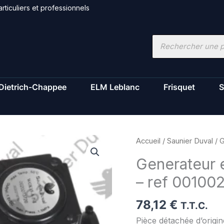
rticuliers et professionnels
Recherche
de
produits
Dietrich-Chappee
ELM Leblanc
Frisquet
S
quantité
Accueil
/
Saunier Duval
/ G
de
Generateur e
Generateur
– ref 00100
electrique
-
78,12
€
Saunier
T.T.C.
Duval
Pièce détachée d’origi