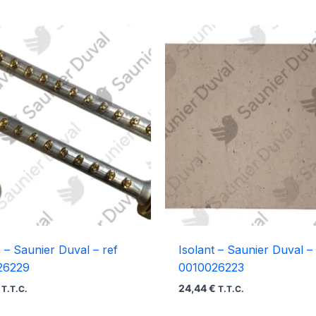
– Saunier Duval – ref
Isolant – Saunier Duval – 
26229
0010026223
24,44
€
T.T.C.
T.T.C.