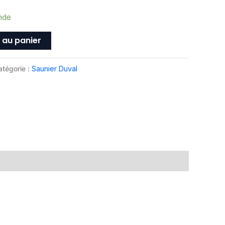
nde
 au panier
atégorie :
Saunier Duval