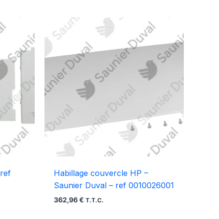
ref
Habillage couvercle HP –
Saunier Duval – ref 0010026001
362,96
€
T.T.C.