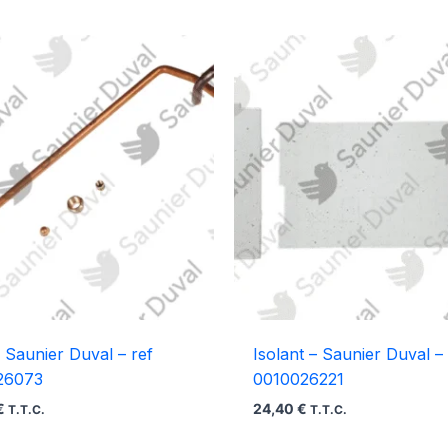
 Saunier Duval – ref
Isolant – Saunier Duval – 
26073
0010026221
€
24,40
€
T.T.C.
T.T.C.