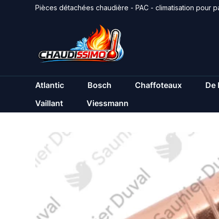
Aller
Pièces détachées chaudière - PAC - climatisation pour pa
au
contenu
Atlantic
Bosch
Chaffoteaux
De 
Vaillant
Viessmann