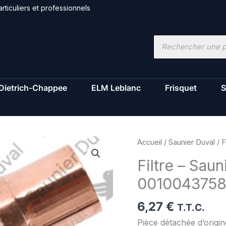
rticuliers et professionnels
Recherche
de
produits
Dietrich-Chappee
ELM Leblanc
Frisquet
S
quantité
Accueil
/
Saunier Duval
/ F
de
Filtre – Saun
Filtre
001004375
-
Saunier
6,27
€
Duval
T.T.C.
-
Pièce détachée d’orig