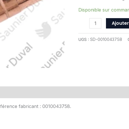
ref
0010043758
Disponible sur comma
Ajouter
UGS :
SD-0010043758
Avis (0)
Référence fabricant : 0010043758.