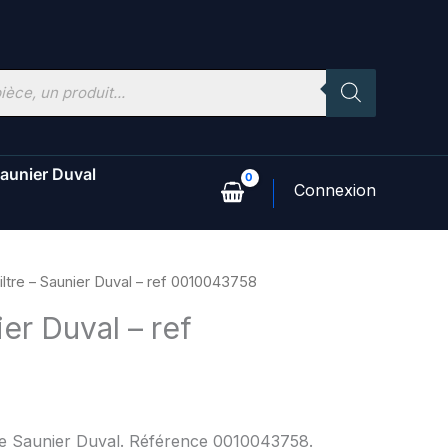
aunier Duval
iltre – Saunier Duval – ref 0010043758
ier Duval – ref
8
ine Saunier Duval. Référence 0010043758.