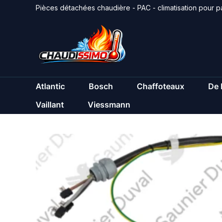
Aller
Pièces détachées chaudière - PAC - climatisation pour pa
au
contenu
Atlantic
Bosch
Chaffoteaux
De 
Vaillant
Viessmann