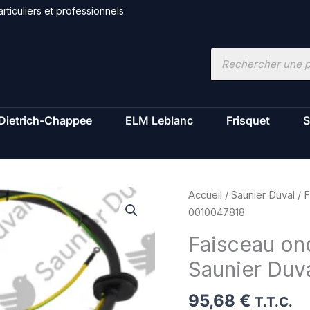
rticuliers et professionnels
Recherche
de
produits
Dietrich-Chappee
ELM Leblanc
Frisquet
S
quantité
Accueil
/
Saunier Duval
/ F
de
0010047818
Faisceau
Faisceau on
onduleur
Saunier Duv
compresseur
-
95,68
€
Saunier
T.T.C.