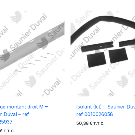
age montant droit M –
Isolant (kit) – Saunier Du
r Duval – ref
ref 0010026058
25937
50,38
€
T.T.C.
€
T.T.C.