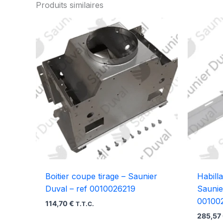
Produits similaires
Boitier coupe tirage – Saunier
Habill
Duval – ref 0010026219
Saunie
00100
114,70
€
T.T.C.
285,57