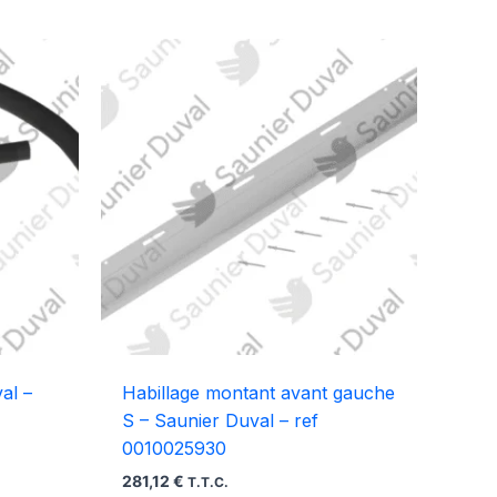
val –
Habillage montant avant gauche
S – Saunier Duval – ref
0010025930
281,12
€
T.T.C.