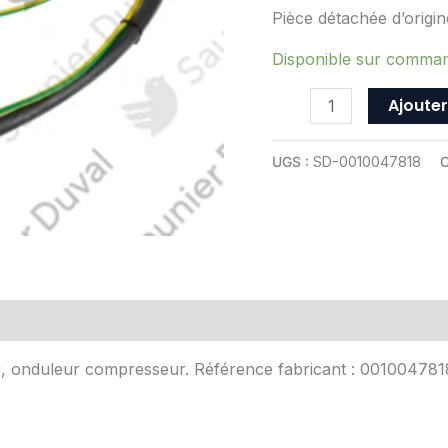
Duval
Pièce détachée d’origi
-
ref
Disponible sur comma
0010047818
Ajouter
UGS :
SD-0010047818
C
Avis (0)
au, onduleur compresseur. Référence fabricant : 001004781