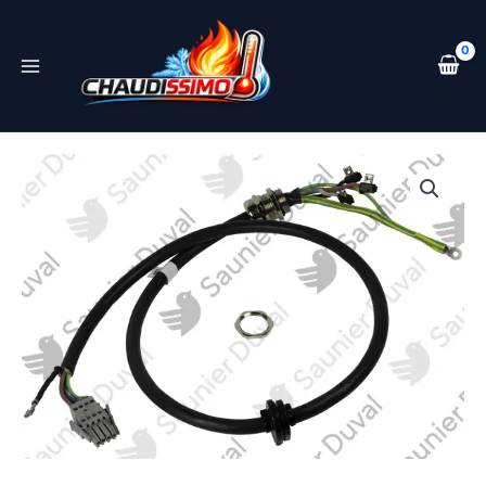
Aller
au
contenu
quantité
de
Faisceau
onduleur
compresseur
-
Saunier
Duval
-
ref
0010034468