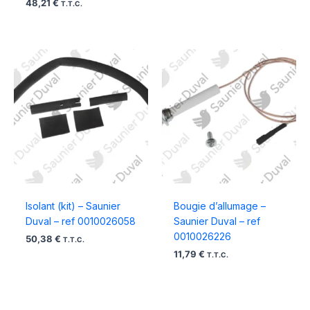
48,21
€
T.T.C.
Isolant (kit) – Saunier
Bougie d’allumage –
Duval – ref 0010026058
Saunier Duval – ref
0010026226
50,38
€
T.T.C.
11,79
€
T.T.C.