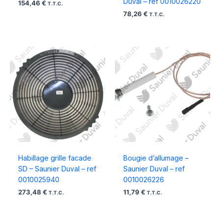
Duval – ref 0010026220
154,46
€
T.T.C.
78,26
€
T.T.C.
Habillage grille facade
Bougie d’allumage –
SD – Saunier Duval – ref
Saunier Duval – ref
0010025940
0010026226
273,48
€
11,79
€
T.T.C.
T.T.C.