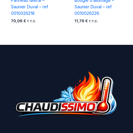
Panneau lateral –
Bougie d’allumage –
Saunier Duval – ref
Saunier Duval – ref
0010026218
0010026226
70,06
€
11,79
€
T.T.C.
T.T.C.