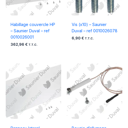
Habillage couvercle HP
Vis (x10) – Saunier
– Saunier Duval – ref
Duval – ref 0010026078
0010026001
6,90
€
T.T.C.
362,96
€
T.T.C.