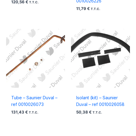
0010026226
120,56
€
T.T.C.
11,79
€
T.T.C.
Tube – Saunier Duval –
Isolant (kit) – Saunier
ref 0010026073
Duval – ref 0010026058
131,43
€
50,38
€
T.T.C.
T.T.C.