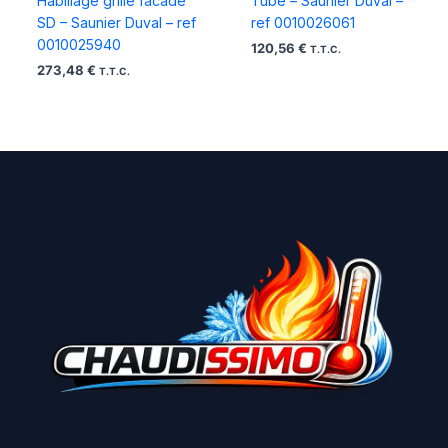
Habillage grille facade
Tube – Saunier Duval –
SD – Saunier Duval – ref
ref 0010026061
0010025940
120,56
€
T.T.C.
273,48
€
T.T.C.