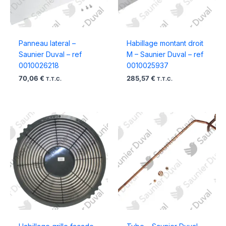
Panneau lateral –
Habillage montant droit
Saunier Duval – ref
M – Saunier Duval – ref
0010026218
0010025937
70,06
€
285,57
€
T.T.C.
T.T.C.