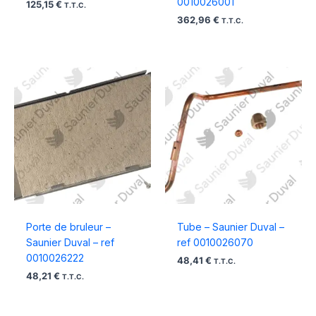
0010026001
125,15
€
T.T.C.
362,96
€
T.T.C.
Porte de bruleur –
Tube – Saunier Duval –
Saunier Duval – ref
ref 0010026070
0010026222
48,41
€
T.T.C.
48,21
€
T.T.C.