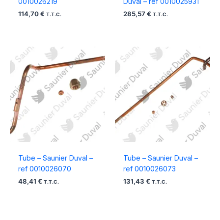
0010026219
Duval – ref 0010025931
114,70
€
285,57
€
T.T.C.
T.T.C.
Tube – Saunier Duval –
Tube – Saunier Duval –
ref 0010026070
ref 0010026073
48,41
€
131,43
€
T.T.C.
T.T.C.