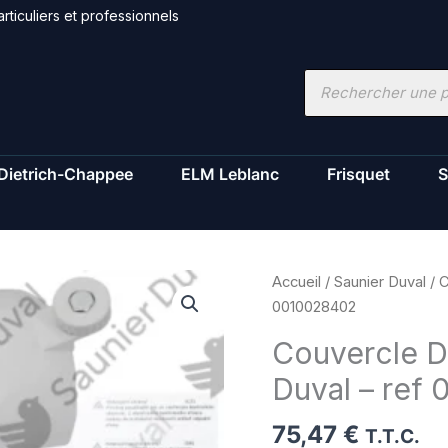
rticuliers et professionnels
Recherche
de
produits
Dietrich-Chappee
ELM Leblanc
Frisquet
S
quantité
Accueil
/
Saunier Duval
/ C
de
0010028402
Couvercle
Couvercle D
DN
Duval – ref
60
PP
75,47
€
insp.
T.T.C.