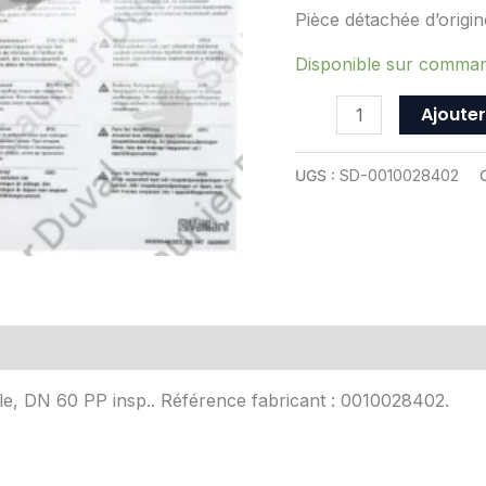
-
Pièce détachée d’orig
Saunier
Duval
Disponible sur comma
-
Ajouter
ref
0010028402
UGS :
SD-0010028402
Avis (0)
le, DN 60 PP insp.. Référence fabricant : 0010028402.