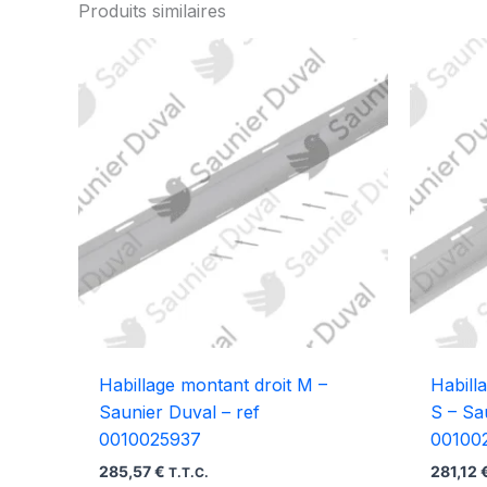
Produits similaires
Habillage montant droit M –
Habill
Saunier Duval – ref
S – Sa
0010025937
00100
285,57
€
281,12
T.T.C.