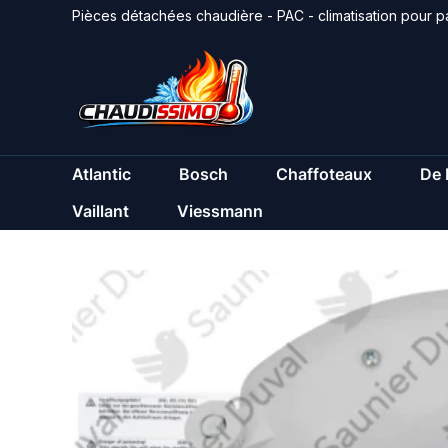
Aller
Pièces détachées chaudière - PAC - climatisation pour pa
au
contenu
Atlantic
Bosch
Chaffoteaux
De 
Vaillant
Viessmann