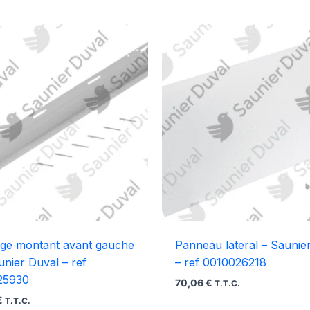
age montant avant gauche
Panneau lateral – Saunie
unier Duval – ref
– ref 0010026218
25930
70,06
€
T.T.C.
€
T.T.C.