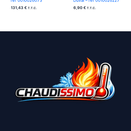
ref 0010026073
Duval – ref 0010026227
131,43
€
6,90
€
T.T.C.
T.T.C.