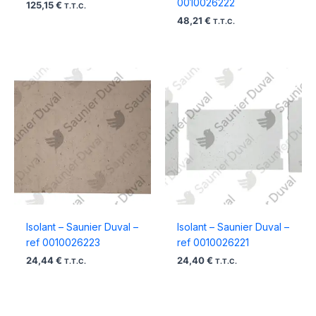
0010026222
125,15
€
T.T.C.
48,21
€
T.T.C.
Isolant – Saunier Duval –
Isolant – Saunier Duval –
ref 0010026223
ref 0010026221
24,44
€
24,40
€
T.T.C.
T.T.C.