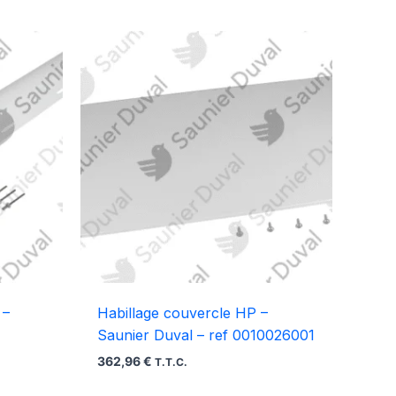
 –
Habillage couvercle HP –
Saunier Duval – ref 0010026001
362,96
€
T.T.C.