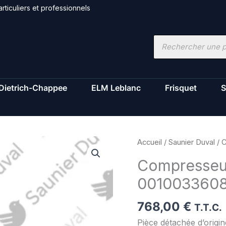
rticuliers et professionnels
Recherche
de
produits
Dietrich-Chappee
ELM Leblanc
Frisquet
S
quantité
Accueil
/
Saunier Duval
/ 
de
Compresseur
Compresseur
001003360
-
Saunier
768,00
€
Duval
T.T.C.
-
Pièce détachée d’origi