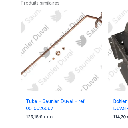
Produits similaires
Tube – Saunier Duval – ref
Boitie
0010026067
Duval 
125,15
€
114,70
T.T.C.