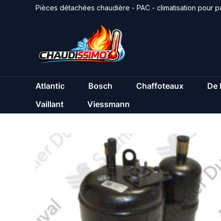
Aller
Pièces détachées chaudière - PAC - climatisation pour pa
au
contenu
Atlantic
Bosch
Chaffoteaux
De 
Vaillant
Viessmann