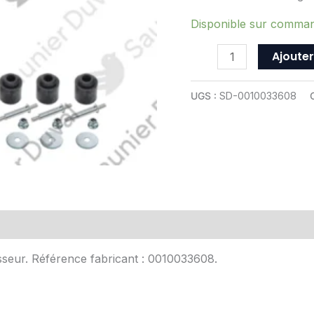
ref
0010033608
Disponible sur comma
Ajouter
UGS :
SD-0010033608
Avis (0)
sseur. Référence fabricant : 0010033608.