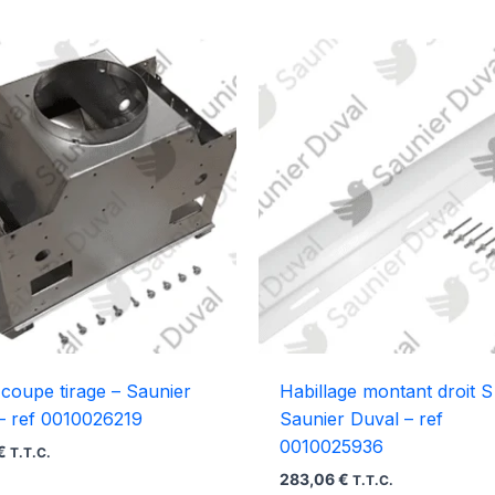
r coupe tirage – Saunier
Habillage montant droit S
– ref 0010026219
Saunier Duval – ref
0010025936
€
T.T.C.
283,06
€
T.T.C.