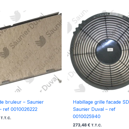
de bruleur – Saunier
Habillage grille facade SD
– ref 0010026222
Saunier Duval – ref
0010025940
T.T.C.
273,48
€
T.T.C.