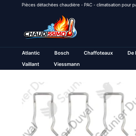
Aller
Pièces détachées chaudière - PAC - climatisation pour pa
au
contenu
Atlantic
Bosch
Chaffoteaux
De 
Vaillant
Viessmann