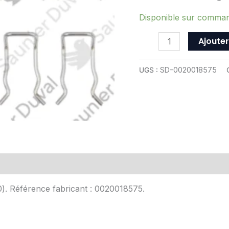
-
ref
Disponible sur comma
0020018575
Ajouter
UGS :
SD-0020018575
Avis (0)
10). Référence fabricant : 0020018575.