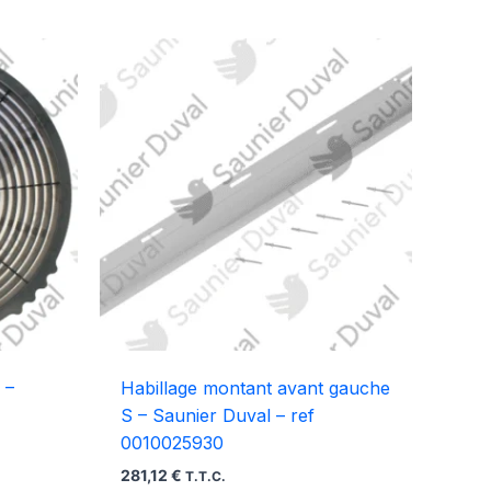
 –
Habillage montant avant gauche
S – Saunier Duval – ref
0010025930
281,12
€
T.T.C.