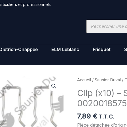
rticuliers et professionnels
Recherche
de
produits
Dietrich-Chappee
ELM Leblanc
Frisquet
S
quantité
Accueil
/
Saunier Duval
/ C
de
Clip (x10) – 
Clip
0020018575
(x10)
-
7,89
€
Saunier
T.T.C.
Duval
Pièce détachée d’origi