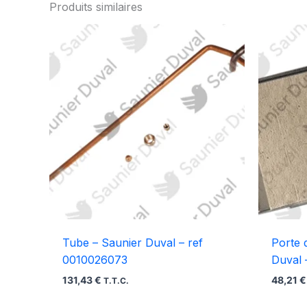
Produits similaires
Tube – Saunier Duval – ref
Porte 
0010026073
Duval 
131,43
€
48,21
€
T.T.C.