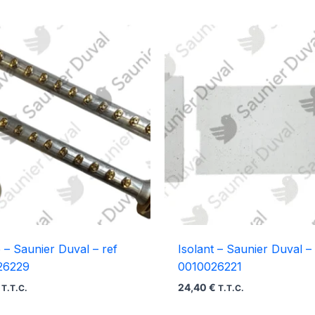
– Saunier Duval – ref
Isolant – Saunier Duval – 
26229
0010026221
24,40
€
T.T.C.
T.T.C.