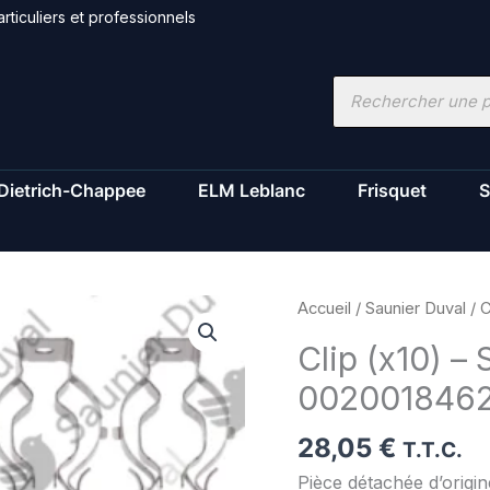
rticuliers et professionnels
Recherche
de
produits
Dietrich-Chappee
ELM Leblanc
Frisquet
S
quantité
Accueil
/
Saunier Duval
/ C
de
Clip (x10) – 
Clip
002001846
(x10)
-
28,05
€
Saunier
T.T.C.
Duval
Pièce détachée d’orig