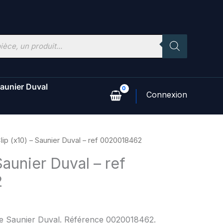
aunier Duval
lip (x10) – Saunier Duval – ref 0020018462
Saunier Duval – ref
2
ine Saunier Duval. Référence 0020018462.