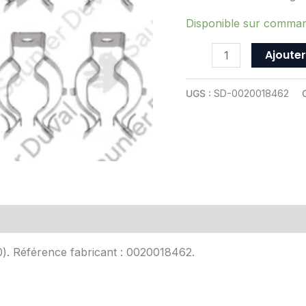
-
ref
Disponible sur comma
0020018462
Ajouter
UGS :
SD-0020018462
Avis (0)
10). Référence fabricant : 0020018462.