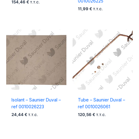
0010026225
154,46
€
T.T.C.
11,99
€
T.T.C.
Isolant – Saunier Duval –
Tube – Saunier Duval –
ref 0010026223
ref 0010026061
24,44
€
120,56
€
T.T.C.
T.T.C.