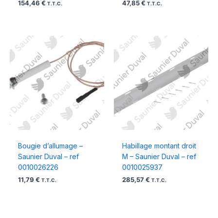
154,46
€
47,85
€
T.T.C.
T.T.C.
Bougie d’allumage –
Habillage montant droit
Saunier Duval – ref
M – Saunier Duval – ref
0010026226
0010025937
11,79
€
285,57
€
T.T.C.
T.T.C.