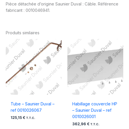
Pièce détachée d’origine Saunier Duval : Câble. Référence
fabricant : 0010046941.
Produits similaires
Tube – Saunier Duval –
Habillage couvercle HP
ref 0010026067
– Saunier Duval – ref
0010026001
125,15
€
T.T.C.
362,96
€
T.T.C.