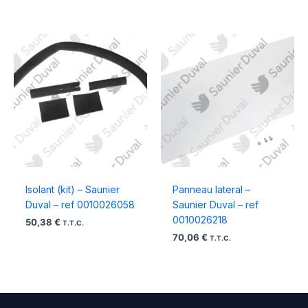
Isolant (kit) – Saunier
Panneau lateral –
Duval – ref 0010026058
Saunier Duval – ref
0010026218
50,38
€
T.T.C.
70,06
€
T.T.C.