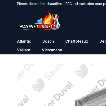
Aller
Pièces détachées chaudière - PAC - climatisation pour pa
au
contenu
Atlantic
Bosch
Chaffoteaux
De 
Vaillant
Viessmann