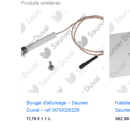
Produits similaires
Bougie d’allumage – Saunier
Habill
Duval – ref 0010026226
Saunie
11,79
€
362,9
T.T.C.