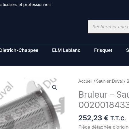
rticuliers et professionnels
Recherche
de
produits
Dietrich-Chappee
ELM Leblanc
Frisquet
S
quantité
Accueil
/
Saunier Duval
/ B
de
Bruleur – Sa
Bruleur
002001843
-
Saunier
252,23
€
Duval
T.T.C.
-
Pièce détachée d’origi