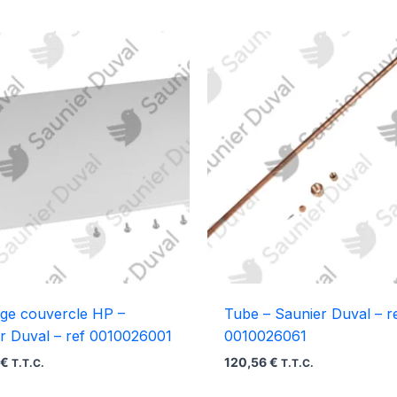
age couvercle HP –
Tube – Saunier Duval – r
r Duval – ref 0010026001
0010026061
6
€
120,56
€
T.T.C.
T.T.C.