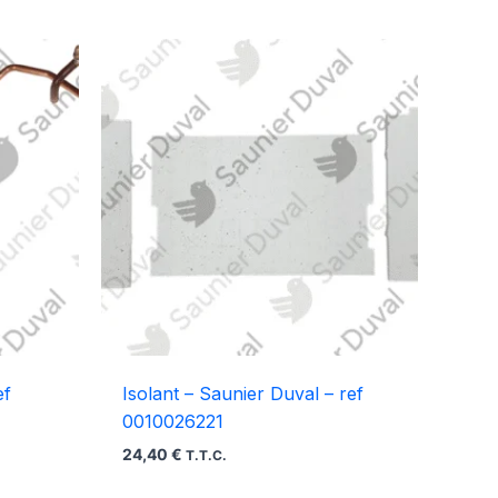
ef
Isolant – Saunier Duval – ref
0010026221
24,40
€
T.T.C.