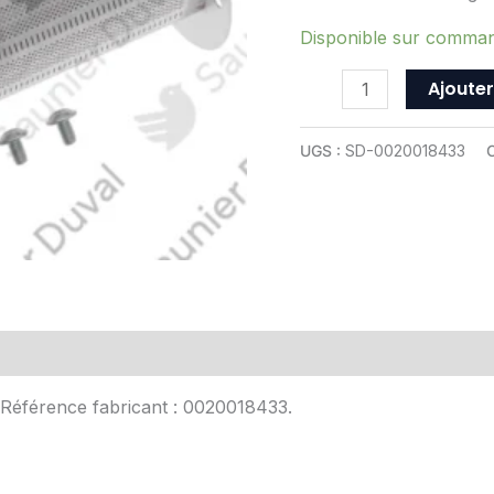
ref
0020018433
Disponible sur comma
Ajouter
UGS :
SD-0020018433
C
Avis (0)
. Référence fabricant : 0020018433.