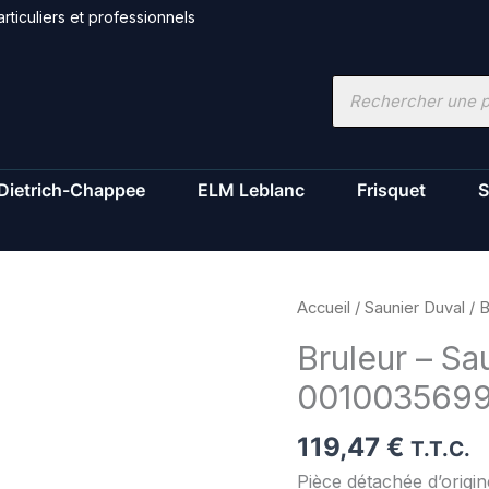
rticuliers et professionnels
Recherche
de
produits
Dietrich-Chappee
ELM Leblanc
Frisquet
S
quantité
Accueil
/
Saunier Duval
/ B
de
Bruleur – Sa
Bruleur
001003569
-
Saunier
119,47
€
Duval
T.T.C.
-
Pièce détachée d’origi