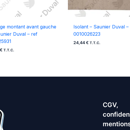
age montant avant gauche
Isolant – Saunier Duval – 
unier Duval – ref
0010026223
25931
24,44
€
T.T.C.
€
T.T.C.
CGV,
confident
mentions