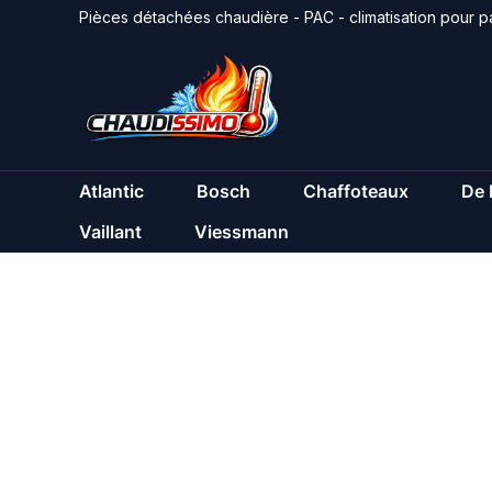
Aller
Pièces détachées chaudière - PAC - climatisation pour pa
au
contenu
Atlantic
Bosch
Chaffoteaux
De 
Vaillant
Viessmann