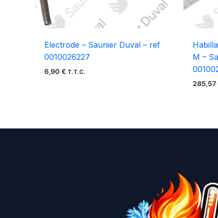
Electrode – Saunier Duval – ref
Habill
0010026227
M – Sa
00100
6,90
€
T.T.C.
285,57