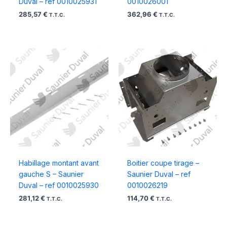
Duval – ref 0010025931
0010026001
285,57
€
362,96
€
T.T.C.
T.T.C.
Habillage montant avant
Boitier coupe tirage –
gauche S – Saunier
Saunier Duval – ref
Duval – ref 0010025930
0010026219
281,12
€
114,70
€
T.T.C.
T.T.C.