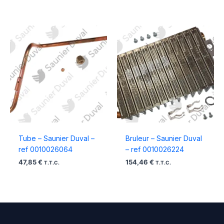
Tube – Saunier Duval –
Bruleur – Saunier Duval
ref 0010026064
– ref 0010026224
47,85
€
154,46
€
T.T.C.
T.T.C.