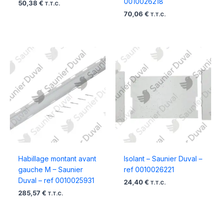
0010026218
50,38
€
T.T.C.
70,06
€
T.T.C.
Habillage montant avant
Isolant – Saunier Duval –
gauche M – Saunier
ref 0010026221
Duval – ref 0010025931
24,40
€
T.T.C.
285,57
€
T.T.C.