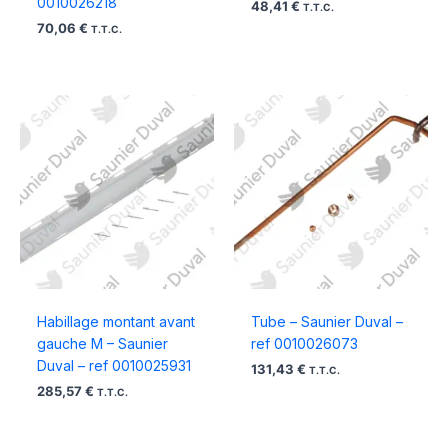
0010026218
48,41
€
T.T.C.
70,06
€
T.T.C.
Habillage montant avant
Tube – Saunier Duval –
gauche M – Saunier
ref 0010026073
Duval – ref 0010025931
131,43
€
T.T.C.
285,57
€
T.T.C.