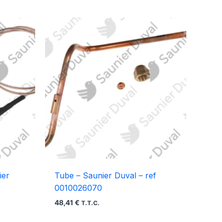
ier
Tube – Saunier Duval – ref
0010026070
48,41
€
T.T.C.