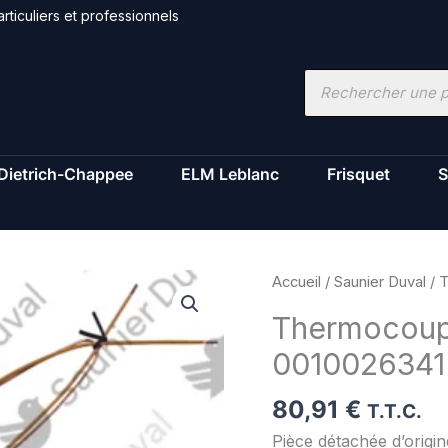
rticuliers et professionnels
Recherche
de
produits
Dietrich-Chappee
ELM Leblanc
Frisquet
S
quantité
Accueil
/
Saunier Duval
/ T
de
Thermocoupl
Thermocouple
0010026341
-
Saunier
80,91
€
Duval
T.T.C.
-
Pièce détachée d’origi