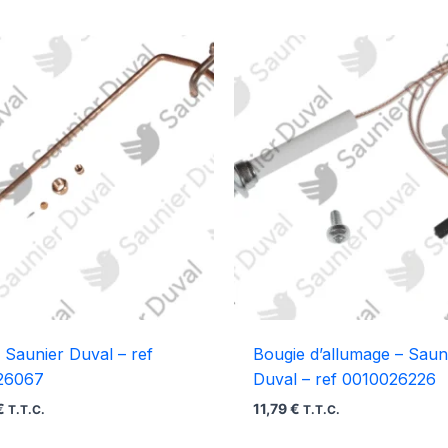
 Saunier Duval – ref
Bougie d’allumage – Saun
26067
Duval – ref 0010026226
€
11,79
€
T.T.C.
T.T.C.