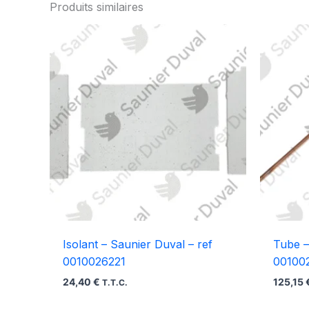
Produits similaires
Isolant – Saunier Duval – ref
Tube –
0010026221
00100
24,40
€
125,15
T.T.C.