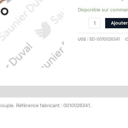
ref
0010026341
Disponible sur comma
Ajouter
UGS :
SD-0010026341
C
Avis (0)
couple. Référence fabricant : 0010026341.