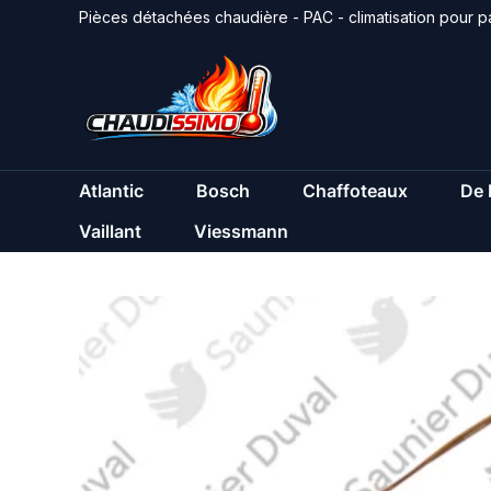
Aller
Pièces détachées chaudière - PAC - climatisation pour pa
au
contenu
Atlantic
Bosch
Chaffoteaux
De 
Vaillant
Viessmann