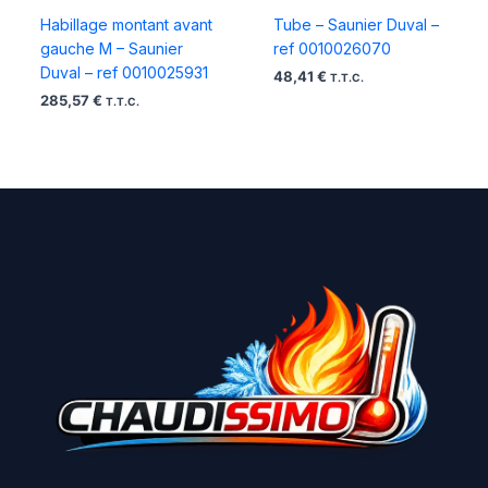
Habillage montant avant
Tube – Saunier Duval –
gauche M – Saunier
ref 0010026070
Duval – ref 0010025931
48,41
€
T.T.C.
285,57
€
T.T.C.