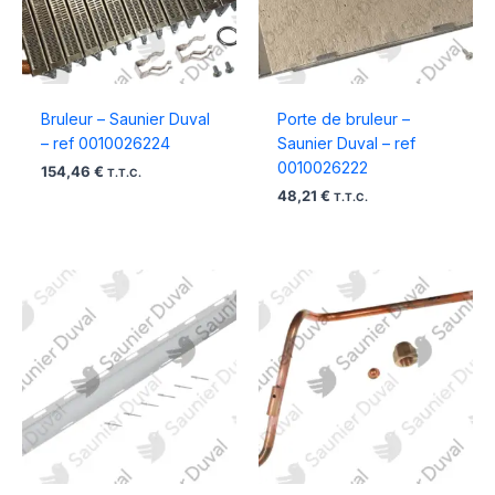
Bruleur – Saunier Duval
Porte de bruleur –
– ref 0010026224
Saunier Duval – ref
0010026222
154,46
€
T.T.C.
48,21
€
T.T.C.