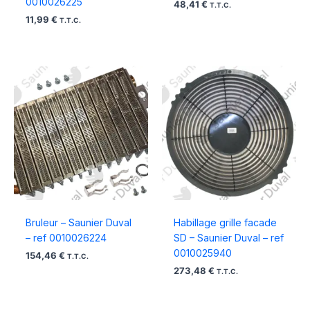
0010026225
48,41
€
T.T.C.
11,99
€
T.T.C.
Bruleur – Saunier Duval
Habillage grille facade
– ref 0010026224
SD – Saunier Duval – ref
0010025940
154,46
€
T.T.C.
273,48
€
T.T.C.